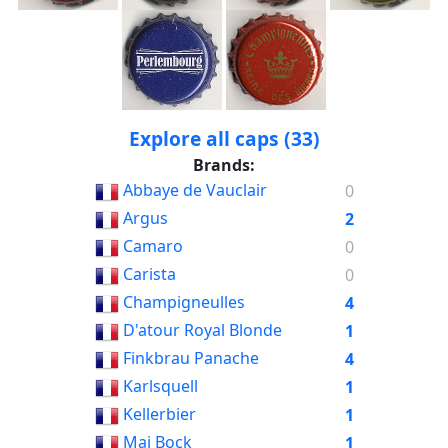
Explore all caps (33)
Brands:
Abbaye de Vauclair
0
Argus
2
Camaro
0
Carista
0
Champigneulles
4
D'atour Royal Blonde
1
Finkbrau Panache
4
Karlsquell
1
Kellerbier
1
Mai Bock
1